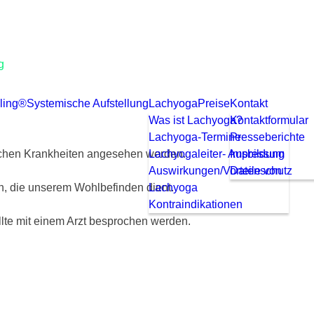
g
ling®
Systemische Aufstellung
Lachyoga
Preise
Kontakt
Was ist Lachyoga?
Kontaktformular
Lachyoga-Termine
Presseberichte
ischen Krankheiten angesehen werden.
Lachyogaleiter- Ausbildung
Impressum
Auswirkungen/Vorteile von
Datenschutz
n, die unserem Wohlbefinden dient.
Lachyoga
Kontraindikationen
llte mit einem Arzt besprochen werden.