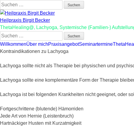
Suchen
nach:
Heilpraxis Birgit Becker
ThetaHealing@, Lachyoga, Systemische (Familien-) Aufstellun
Suchen
nach:
Willkommen
Über mich
Praxisangebot
Seminartermine
ThetaHea
Kontraindikationen zu Lachyoga
Lachyoga sollte nicht als Therapie bei physischen und psych
Lachyoga sollte eine komplementäre Form der Therapie bleibe
Lachyoga ist bei folgenden Krankheiten nicht geeignet, oder so
Fortgeschrittene (blutende) Hämorriden
Jede Art von Hernie (Leistenbruch)
Hartnäckiger Husten mit Kurzatmigkeit