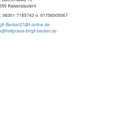
659 Kaiserslautern
l: 06301-7185743 o. 01756000567
rgit-Becker27@t-online.de
o@heilpraxis-birgit-becker.de