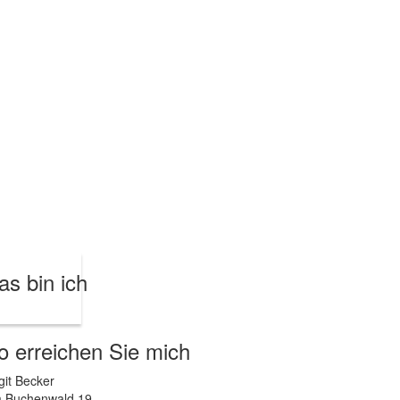
as bin ich
o erreichen Sie mich
git Becker
 Buchenwald 19