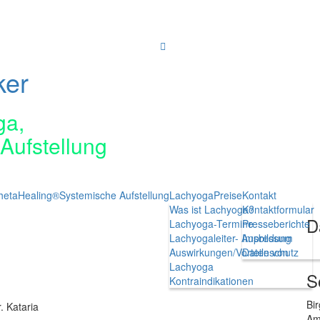
ker
ga,
Aufstellung
hetaHealing®
Systemische Aufstellung
Lachyoga
Preise
Kontakt
Was ist Lachyoga?
Kontaktformular
D
Lachyoga-Termine
Presseberichte
Lachyogaleiter- Ausbildung
Impressum
Auswirkungen/Vorteile von
Datenschutz
Lachyoga
S
Kontraindikationen
Bir
. Kataria
Am