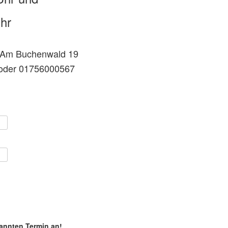
hr
n, Am Buchenwald 19
 oder 01756000567
nannten Termin an!