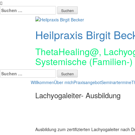
Suchen
nach:
Heilpraxis Birgit Bec
ThetaHealing@, Lachyo
Systemische (Familien-) 
Suchen
nach:
Willkommen
Über mich
Praxisangebot
Seminartermine
T
Lachyogaleiter- Ausbildung
Ausbildung zum zertifizierten Lachyogaleiter nach Dr